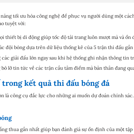
 năng tối ưu hóa công nghệ để phục vụ người dùng một cách 
o tuyệt vời:
i thiết bị di động giúp tốc độ tải trang luôn mượt mà và ổn 
c đội bóng dựa trên dữ liệu thống kê của 5 trận thi đấu gần
ác giải đấu lớn ngay sau khi hệ thống ghi nhận thông tin tr
bỏ lỡ tin tức về các trận cầu tâm điểm mà bản thân đang qu
ố trong kết quả thi đấu bóng đá
òn là công cụ đắc lực cho những ai muốn dự đoán chính xác.
bóng
ắng thua gần nhất giúp bạn đánh giá sự ổn định của một tập 