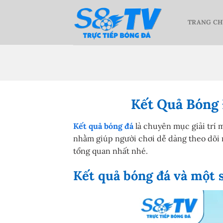
Chuyển
đến
TRANG C
nội
dung
Kết Quả Bóng
Kết quả bóng đá
là chuyên mục giải trí 
nhằm giúp người chơi dễ dàng theo dõi m
tổng quan nhất nhé.
Kết quả bóng đá và một s