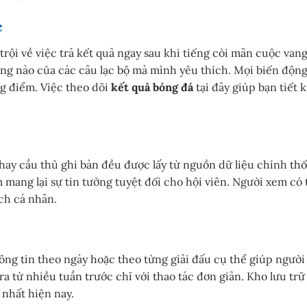
c
ội về việc trả kết quả ngay sau khi tiếng còi mãn cuộc vang
ng nào của các câu lạc bộ mà mình yêu thích. Mọi biến động
ng điểm. Việc theo dõi
kết quả bóng đá
tại đây giúp bạn tiết 
 hay cầu thủ ghi bàn đều được lấy từ nguồn dữ liệu chính t
mang lại sự tin tưởng tuyệt đối cho hội viên. Người xem có
ch cá nhân.
ông tin theo ngày hoặc theo từng giải đấu cụ thể giúp người
 ra từ nhiều tuần trước chỉ với thao tác đơn giản. Kho lưu tr
nhất hiện nay.