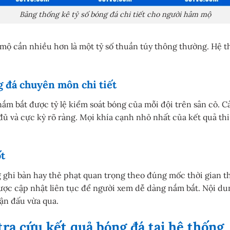
Bảng thống kê tỷ số bóng đá chi tiết cho người hâm mộ
 mộ cần nhiều hơn là một tỷ số thuần túy thông thường. Hệ t
g đá chuyên môn chi tiết
ắm bắt được tỷ lệ kiểm soát bóng của mỗi đội trên sân cỏ. Cá
đủ và cực kỳ rõ ràng. Mọi khía cạnh nhỏ nhất của kết quả t
ốt
ng ghi bàn hay thẻ phạt quan trọng theo đúng mốc thời gian 
ược cập nhật liên tục để người xem dễ dàng nắm bắt. Nội du
rận đấu vừa qua.
ra cứu kết quả bóng đá tại hệ thống