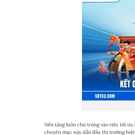
Nền tảng luôn chú trọng vào việc tối ưu
chuyên mục này dẫn đầu thị trường hiện